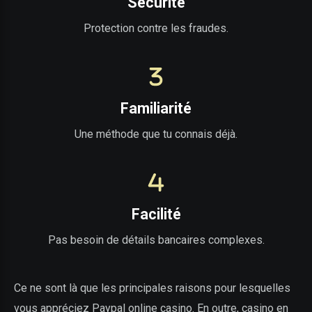
Sécurité
Protection contre les fraudes.
Familiarité
Une méthode que tu connais déjà.
Facilité
Pas besoin de détails bancaires complexes.
Ce ne sont là que les principales raisons pour lesquelles
vous appréciez Paypal online casino. En outre, casino en