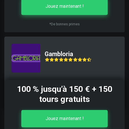
Jouez maintenant !
*De bonnes primes
Gambloria
100 % jusqu’à 150 € + 150
tours gratuits
Jouez maintenant !