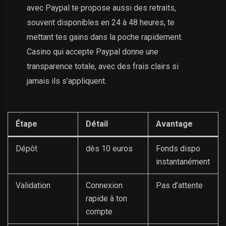
avec Paypal te propose aussi des retraits,
souvent disponibles en 24 à 48 heures, te
mettant tes gains dans la poche rapidement.
Casino qui accepte Paypal donne une
transparence totale, avec des frais clairs si
jamais ils s’appliquent.
Étape
Détail
Avantage
Dépôt
dès 10 euros
Fonds dispo
instantanément
Validation
Connexion
Pas d’attente
rapide à ton
compte