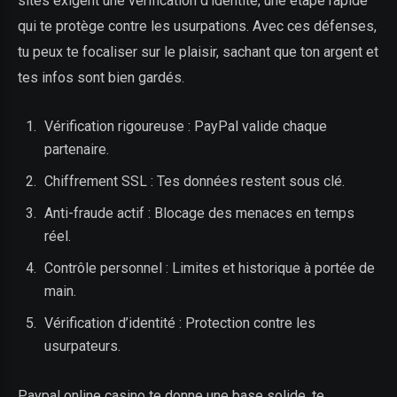
sites exigent une vérification d’identité, une étape rapide
qui te protège contre les usurpations. Avec ces défenses,
tu peux te focaliser sur le plaisir, sachant que ton argent et
tes infos sont bien gardés.
Vérification rigoureuse : PayPal valide chaque
partenaire.
Chiffrement SSL : Tes données restent sous clé.
Anti-fraude actif : Blocage des menaces en temps
réel.
Contrôle personnel : Limites et historique à portée de
main.
Vérification d’identité : Protection contre les
usurpateurs.
Paypal online casino te donne une base solide, te