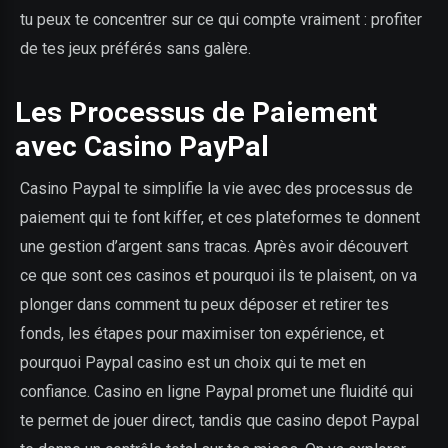
tu peux te concentrer sur ce qui compte vraiment : profiter
de tes jeux préférés sans galère.
Les Processus de Paiement
avec Casino PayPal
Casino Paypal te simplifie la vie avec des processus de
paiement qui te font kiffer, et ces plateformes te donnent
une gestion d’argent sans tracas. Après avoir découvert
ce que sont ces casinos et pourquoi ils te plaisent, on va
plonger dans comment tu peux déposer et retirer tes
fonds, les étapes pour maximiser ton expérience, et
pourquoi Paypal casino est un choix qui te met en
confiance. Casino en ligne Paypal promet une fluidité qui
te permet de jouer direct, tandis que casino depot Paypal