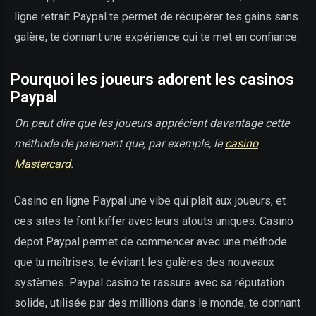
ligne retrait Paypal te permet de récupérer tes gains sans
galère, te donnant une expérience qui te met en confiance.
Pourquoi les joueurs adorent les casinos
Paypal
On peut dire que les joueurs apprécient davantage cette
méthode de paiement que, par exemple, le
casino
Mastercard
.
Casino en ligne Paypal une vibe qui plaît aux joueurs, et
ces sites te font kiffer avec leurs atouts uniques. Casino
depot Paypal permet de commencer avec une méthode
que tu maîtrises, te évitant les galères des nouveaux
systèmes. Paypal casino te rassure avec sa réputation
solide, utilisée par des millions dans le monde, te donnant