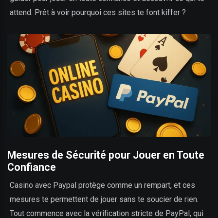
attend. Prêt à voir pourquoi ces sites te font kiffer ?
Mesures de Sécurité pour Jouer en Toute
Confiance
Casino avec Paypal protège comme un rempart, et ces
mesures te permettent de jouer sans te soucier de rien.
Tout commence avec la vérification stricte de PayPal, qui