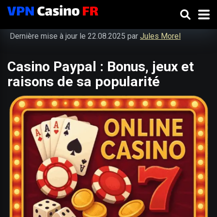
Dernière mise à jour le 22.08.2025 par
Jules Morel
Casino Paypal : Bonus, jeux et
raisons de sa popularité