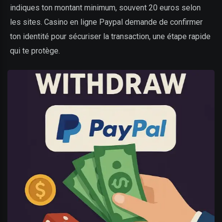
indiques ton montant minimum, souvent 20 euros selon
les sites. Casino en ligne Paypal demande de confirmer
ton identité pour sécuriser la transaction, une étape rapide
qui te protège.