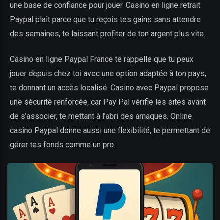
une base de confiance pour jouer. Casino en ligne retrait
Paypal plaît parce que tu reçois tes gains sans attendre
des semaines, te laissant profiter de ton argent plus vite.
Casino en ligne Paypal France te rappelle que tu peux
jouer depuis chez toi avec une option adaptée à ton pays,
te donnant un accès localisé. Casino avec Paypal propose
une sécurité renforcée, car Pay Pal vérifie les sites avant
de s’associer, te mettant à l’abri des arnaques. Online
casino Paypal donne aussi une flexibilité, te permettant de
gérer tes fonds comme un pro.