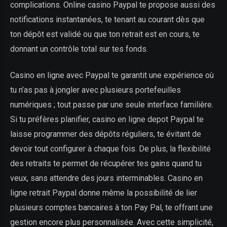
complications. Online casino Paypal te propose aussi des
notifications instantanées, te tenant au courant dès que
ton dépôt est validé ou que ton retrait est en cours, te
donnant un contrôle total sur tes fonds.
Casino en ligne avec Paypal te garantit une expérience où
tu n’as pas à jongler avec plusieurs portefeuilles
numériques ; tout passe par une seule interface familière.
Si tu préfères planifier, casino en ligne depot Paypal te
laisse programmer des dépôts réguliers, te évitant de
devoir tout configurer à chaque fois. De plus, la flexibilité
des retraits te permet de récupérer tes gains quand tu
veux, sans attendre des jours interminables. Casino en
ligne retrait Paypal donne même la possibilité de lier
plusieurs comptes bancaires à ton Pay Pal, te offrant une
gestion encore plus personnalisée. Avec cette simplicité,