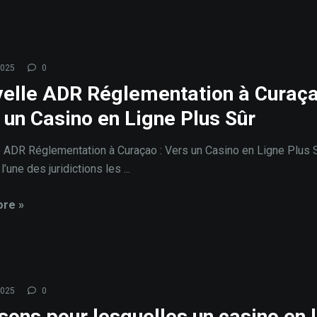
2025
0
elle ADR Réglementation à Curaça
 un Casino en Ligne Plus Sûr
 ADR Réglementation à Curaçao : Vers un Casino en Ligne Plus 
l’une des juridictions les ...
re »
2025
0
isons pour lesquelles un casino en 