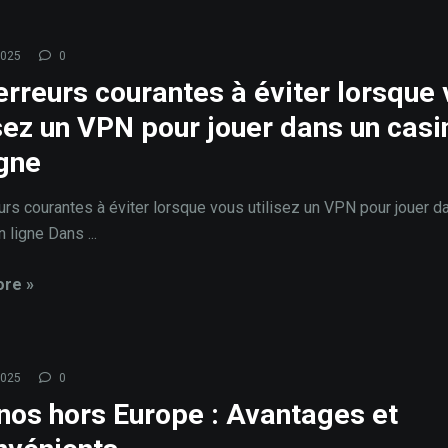
2025
0
erreurs courantes à éviter lorsque
isez un VPN pour jouer dans un casi
igne
urs courantes à éviter lorsque vous utilisez un VPN pour jouer d
 ligne Dans ...
re »
2025
0
nos hors Europe : Avantages et