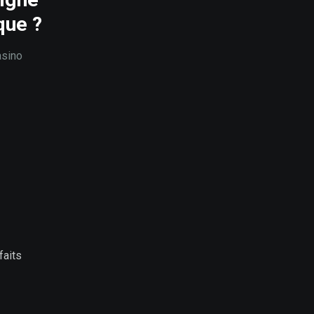
que ?
asino
faits