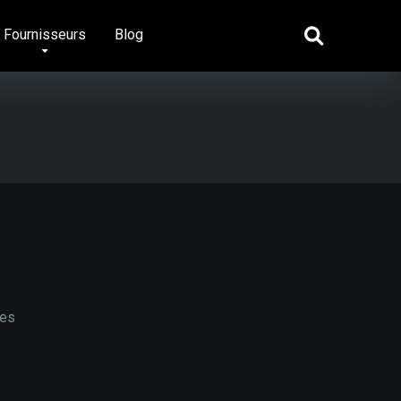
Fournisseurs
Blog
des