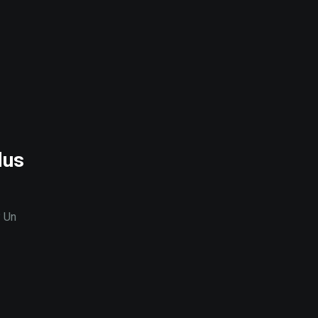
lus
? Un