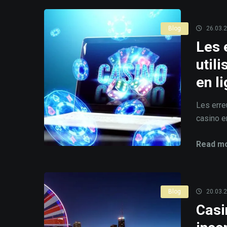
Blog
26.03.
Les 
util
en l
Les erre
casino en
Read mo
Blog
20.03.
Casi