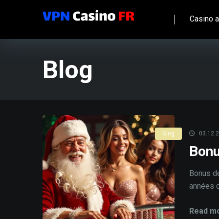
Casino a
Blog
Blog
03.12.
Bonu
Bonus de
années qu
Read mo