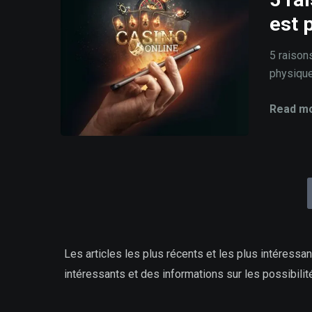
est 
5 raison
physique
Read mo
Les articles les plus récents et les plus intéress
intéressants et des informations sur les possibilit