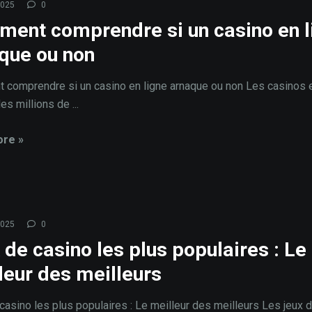
2025
0
ent comprendre si un casino en l
que ou non
comprendre si un casino en ligne arnaque ou non Les casinos e
des millions de ...
re »
2025
0
 de casino les plus populaires : Le
leur des meilleurs
casino les plus populaires : Le meilleur des meilleurs Les jeux 