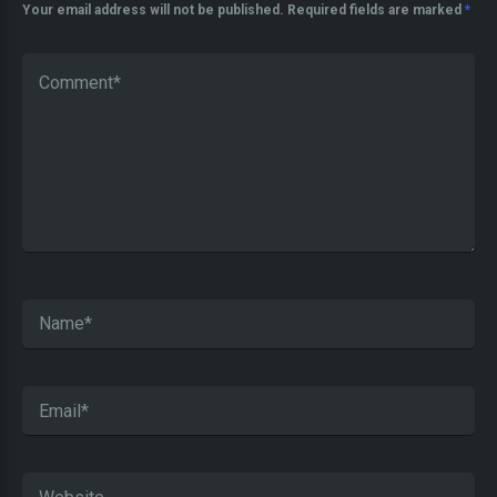
Your email address will not be published.
Required fields are marked
*