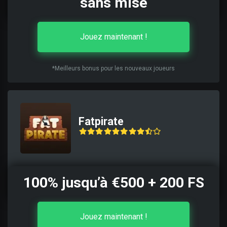
sans mise
Jouez maintenant !
*Meilleurs bonus pour les nouveaux joueurs
Fatpirate
100% jusqu’à €500 + 200 FS
Jouez maintenant !