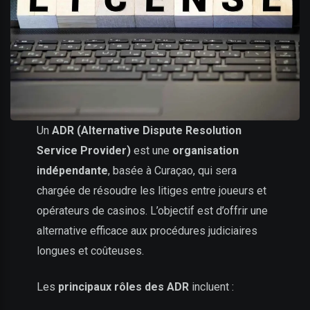
Un
ADR (Alternative Dispute Resolution
Service Provider)
est une
organisation
indépendante
, basée à Curaçao, qui sera
chargée de résoudre les litiges entre joueurs et
opérateurs de casinos. L’objectif est d’offrir une
alternative efficace aux procédures judiciaires
longues et coûteuses.
Les
principaux rôles des ADR
incluent :