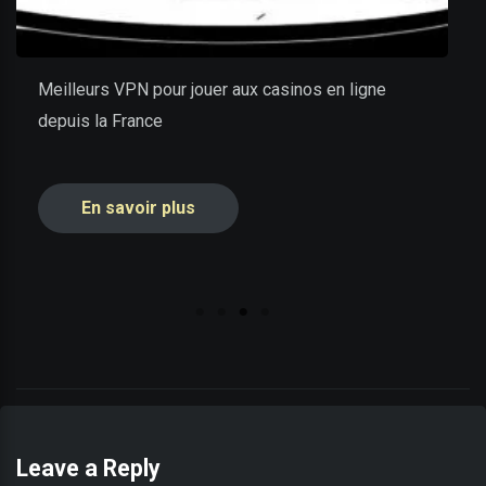
Meilleurs VPN pour jouer aux casinos en ligne
depuis la France
En savoir plus
Leave a Reply