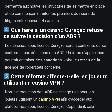
permettra aux nouvelles structures de se mettre en place
et de commencer à traiter les premiers dossiers de
litiges entre joueurs et casinos.
Que faire si un casino Curaçao refuse
de suivre la décision d’un ADR ?
Les casinos sous licence Curaçao seront contraints de se
conformer aux décisions des ADR. Un refus d’application
pourrait entraîner
des sanctions
, voire
le retrait de la
licence
de l’opérateur concerné.
Cette réforme affecte-t-elle les joueurs
utilisant un casino VPN ?
Non, l’introduction des ADR ne change rien pour les
joueurs utilisant un
casino VPN
afin d’accéder aux
plateformes sous licence Curaçao. Cependant, cela