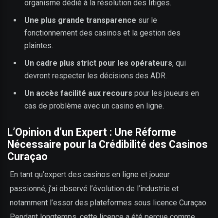
organisme dédié à la résolution des litiges.
Une plus grande transparence
sur le
fonctionnement des casinos et la gestion des
plaintes.
Un cadre plus strict pour les opérateurs
, qui
devront respecter les décisions des ADR.
Un accès facilité aux recours
pour les joueurs en
cas de problème avec un casino en ligne.
L’Opinion d’un Expert : Une Réforme
Nécessaire pour la Crédibilité des Casinos
Curaçao
En tant qu’expert des casinos en ligne et joueur
passionné, j’ai observé l’évolution de l’industrie et
notamment l’essor des plateformes sous licence Curaçao.
Pendant longtemps, cette licence a été perçue comme