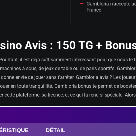
Gambloria n’accepte ac
France
sino Avis : 150 TG + Bonu
Pourtant, il est déjà suffisamment intéressant pour que nous le t
 machines à sous, de jeux de table ou de paris sportifs. Gamblo
e donne envie de jouer sans t’arrêter. Gambloria avis ? Les joueur
jouer en toute tranquillité. Gambloria bonus te permet de booster
cette plateforme, sa licence, et ce qui la rend si spéciale. Alor
ÉRISTIQUE
DÉTAIL