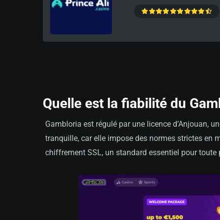
Quelle est la fiabilité du Gam
Gambloria est régulé par une licence d’Anjouan, une 
tranquille, car elle impose des normes strictes en
chiffrement SSL, un standard essentiel pour toute 