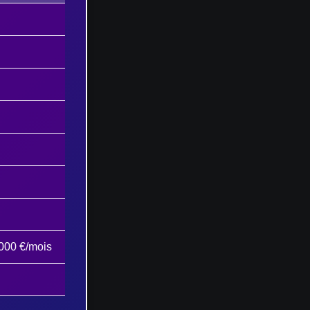
 000 €/mois