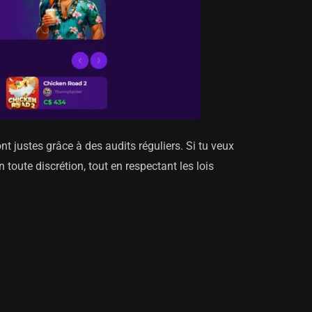
nt justes grâce à des audits réguliers. Si tu veux
toute discrétion, tout en respectant les lois