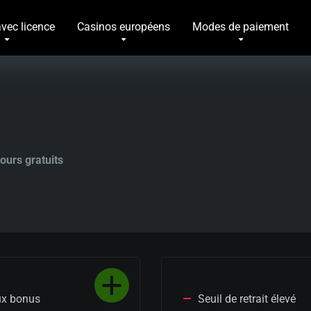
vec licence
Casinos européens
Modes de paiement
ours gratuits
ux bonus
Seuil de retrait élevé