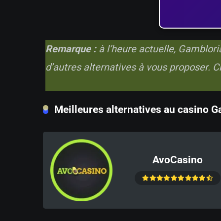
Remarque :
à l’heure actuelle, Gamblori
d’autres alternatives à vous proposer. Ch
Meilleures alternatives au casino 
AvoCasino