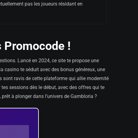
tuellement pas les joueurs résidant en
s Promocode !
estions. Lancé en 2024, ce site te propose une
ria casino te séduit avec des bonus généreux, une
s sont ravis de cette plateforme qui allie modernité
 tes sessions dès le début, avec des offres qui te
s, prêt à plonger dans l’univers de Gambloria ?