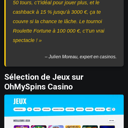
50 tours, c’t’idéal pour jouer plus, et le
cashback à 15 % jusqu’à 3000 €, ça te
couvre si la chance te lâche. Le tournoi
Roulette Fortune à 100 000 €, c’t’un vrai
spectacle ! »
– Julien Moreau, expert en casinos.
Sélection de Jeux sur
OhMySpins Casino