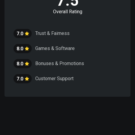
7.5
Overall Rating
Trust & Fairness
7.0
Games & Software
8.0
Bonuses & Promotions
8.0
Customer Support
7.0