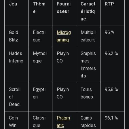
Jeu
Thèm
Fourni
Caract
RTP
e
sseur
éristiq
ue
Gold
Électri
Microg
Multipli
96 %
Blitz
que
aming
cateurs
Hades
Mythol
Play’n
Graphis
96,2 %
Inferno
ogie
GO
mes
immers
ifs
Scroll
Égypti
Play’n
Tours
95,8 %
of
en
GO
bonus
Dead
Coin
Classi
Pragm
Gains
96,1 %
Win
que
atic
rapides