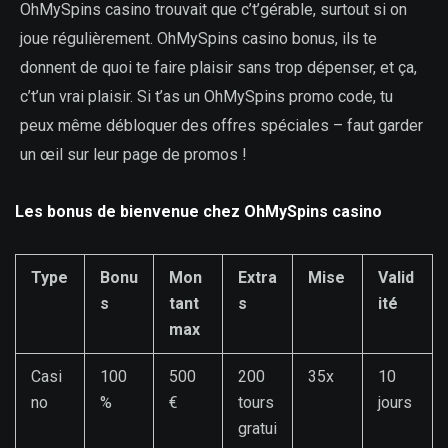
OhMySpins casino trouvait que c’t’gérable, surtout si on
joue régulièrement. OhMySpins casino bonus, ils te
donnent de quoi te faire plaisir sans trop dépenser, et ça,
c’t’un vrai plaisir. Si t’as un OhMySpins promo code, tu
peux même débloquer des offres spéciales – faut garder
un œil sur leur page de promos !
Les bonus de bienvenue chez OhMySpins casino
Type
Bonu
Mon
Extra
Mise
Valid
s
tant
s
ité
max
Casi
100
500
200
35x
10
no
%
€
tours
jours
gratui