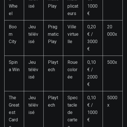
Whe
isé
Play
plicat
1000
el
eurs
€
Boo
Jeu
Prag
Ville
0,20
20
m
télév
matic
virtue
€ /
000x
City
isé
Play
lle
3000
€
Spin
Jeu
Playt
Roue
0,10
500x
a Win
télév
ech
color
€ /
isé
ée
2000
€
The
Jeu
Playt
Spec
0,10
5000
Great
télév
ech
tacle
€ /
x
est
isé
de
1000
Card
carte
€