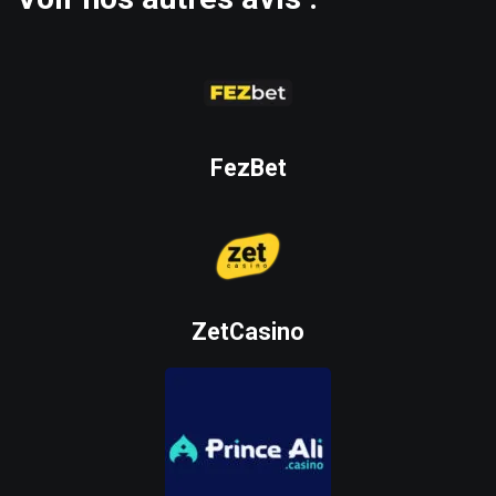
FezBet
ZetCasino