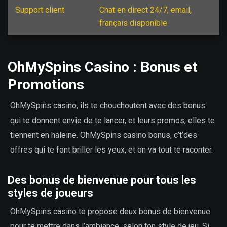
Support client
Chat en direct 24/7, email,
français disponible
OhMySpins Casino : Bonus et
Promotions
OhMySpins casino, ils te chouchoutent avec des bonus
qui te donnent envie de te lancer, et leurs promos, elles te
tiennent en haleine. OhMySpins casino bonus, c’t’des
offres qui te font briller les yeux, et on va tout te raconter.
Des bonus de bienvenue pour tous les
styles de joueurs
OhMySpins casino te propose deux bonus de bienvenue
pour te mettre dans l’ambiance, selon ton style de jeu. Si