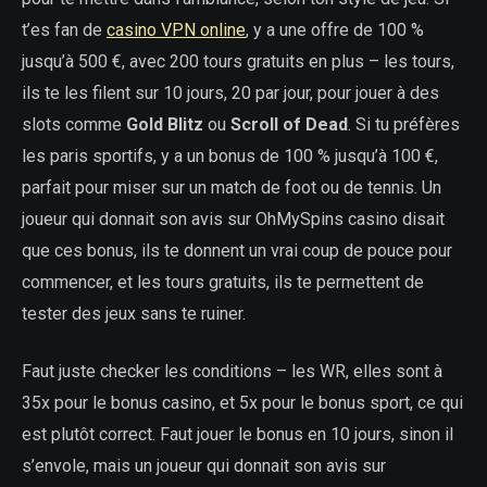
t’es fan de
casino VPN online
, y a une offre de 100 %
jusqu’à 500 €, avec 200 tours gratuits en plus – les tours,
ils te les filent sur 10 jours, 20 par jour, pour jouer à des
slots comme
Gold Blitz
ou
Scroll of Dead
. Si tu préfères
les paris sportifs, y a un bonus de 100 % jusqu’à 100 €,
parfait pour miser sur un match de foot ou de tennis. Un
joueur qui donnait son avis sur OhMySpins casino disait
que ces bonus, ils te donnent un vrai coup de pouce pour
commencer, et les tours gratuits, ils te permettent de
tester des jeux sans te ruiner.
Faut juste checker les conditions – les WR, elles sont à
35x pour le bonus casino, et 5x pour le bonus sport, ce qui
est plutôt correct. Faut jouer le bonus en 10 jours, sinon il
s’envole, mais un joueur qui donnait son avis sur