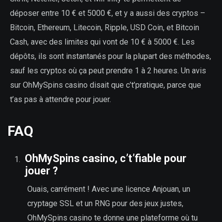
déposer entre 10 € et 5000 €, et y a aussi des cryptos –
Bitcoin, Ethereum, Litecoin, Ripple, USD Coin, et Bitcoin
Cash, avec des limites qui vont de 10 € à 5000 €. Les
dépôts, ils sont instantanés pour la plupart des méthodes,
sauf les cryptos où ça peut prendre 1 à 2 heures. Un avis
sur OhMySpins casino disait que c’t’pratique, parce que
t’as pas à attendre pour jouer.
FAQ
OhMySpins casino, c’t’fiable pour
jouer ?
Ouais, carrément ! Avec une licence Anjouan, un
cryptage SSL et un RNG pour des jeux justes,
OhMySpins casino te donne une plateforme où tu