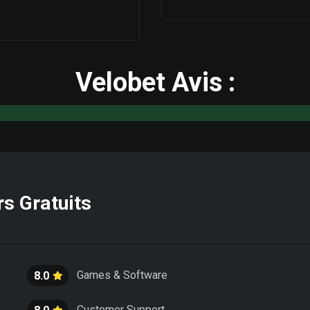
Velobet Avis :
s Gratuits
Games & Software
8.0
Customer Support