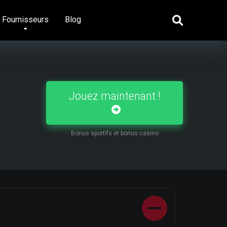
Fournisseurs
Blog
Jouez maintenant !
Bonus sportifs et bonus casino