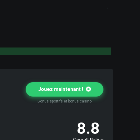
Jouez maintenant !
Bonus sportifs et bonus casino
8.8
Overall Rating