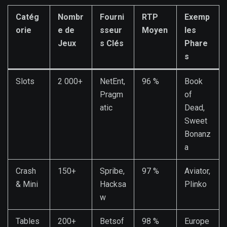
Catég
Nombr
Fourni
RTP
Exemp
orie
e de
sseur
Moyen
les
Jeux
s Clés
Phare
s
Slots
2 000+
NetEnt,
96 %
Book
Pragm
of
atic
Dead,
Sweet
Bonanz
a
Crash
150+
Spribe,
97 %
Aviator,
& Mini
Hacksa
Plinko
w
Tables
200+
Betsof
98 %
Europe