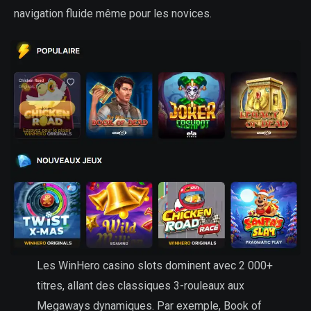
navigation fluide même pour les novices.
Les WinHero casino slots dominent avec 2 000+
titres, allant des classiques 3-rouleaux aux
Megaways dynamiques. Par exemple, Book of