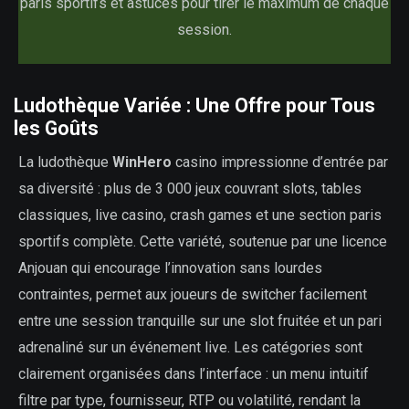
paris sportifs et astuces pour tirer le maximum de chaque
session.
Ludothèque Variée : Une Offre pour Tous
les Goûts
La ludothèque
WinHero
casino impressionne d’entrée par
sa diversité : plus de 3 000 jeux couvrant slots, tables
classiques, live casino, crash games et une section paris
sportifs complète. Cette variété, soutenue par une licence
Anjouan qui encourage l’innovation sans lourdes
contraintes, permet aux joueurs de switcher facilement
entre une session tranquille sur une slot fruitée et un pari
adrenaliné sur un événement live. Les catégories sont
clairement organisées dans l’interface : un menu intuitif
filtre par type, fournisseur, RTP ou volatilité, rendant la