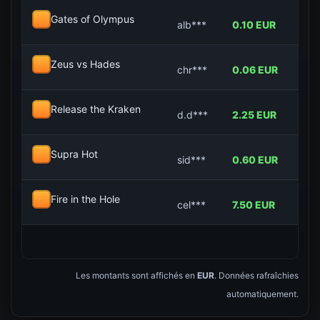
Gates of Olympus
alb***
0.10 EUR
Zeus vs Hades
chr***
0.06 EUR
Release the Kraken
d.d***
2.25 EUR
Supra Hot
sid***
0.60 EUR
Fire in the Hole
cel***
7.50 EUR
Les montants sont affichés en
EUR
. Données rafraîchies
automatiquement.