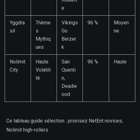
e
Yggdra
Thème
Vikings
96 %
Moyen
sil
s
Go
ne
Mythiq
Berzer
ues
k
Nolimit
Haute
San
96 %
Haute
City
Volatili
Quenti
té
n,
Deadw
ood
Ce tableau guide sélection : priorisez NetEnt novices,
Nolimit high-rollers.