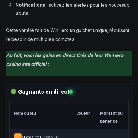
Notifications
: activez les alertes pour les nouveaux
ajouts.
Cette variété fait de WinHero un guichet unique, réduisant
le besoin de multiples comptes.
Au fait, voici les gains en direct tirés de leur WinHero
casino
site officiel :
Gagnants en direct
Nom du jeu
Joueur
Montant du
bénéfice
Gates of Olympus