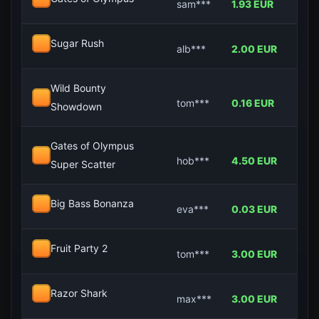
sam***
1.93 EUR
Sugar Rush
alb***
2.00 EUR
Wild Bounty
tom***
0.16 EUR
Showdown
Gates of Olympus
hob***
4.50 EUR
Super Scatter
Big Bass Bonanza
eva***
0.03 EUR
Fruit Party 2
tom***
3.00 EUR
Razor Shark
max***
3.00 EUR