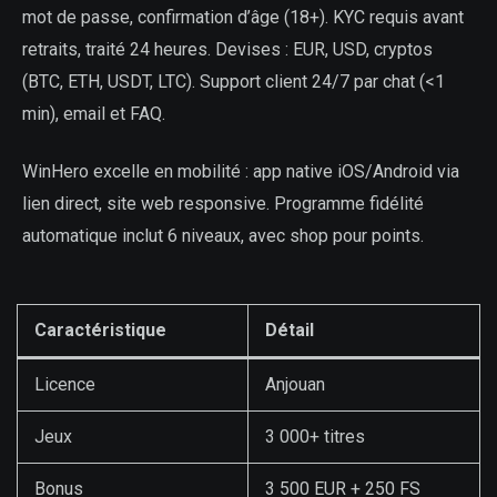
mot de passe, confirmation d’âge (18+). KYC requis avant
retraits, traité 24 heures. Devises : EUR, USD, cryptos
(BTC, ETH, USDT, LTC). Support client 24/7 par chat (<1
min), email et FAQ.
WinHero excelle en mobilité : app native iOS/Android via
lien direct, site web responsive. Programme fidélité
automatique inclut 6 niveaux, avec shop pour points.
Caractéristique
Détail
Licence
Anjouan
Jeux
3 000+ titres
Bonus
3 500 EUR + 250 FS